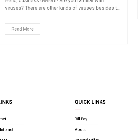
Hello, business owners! Are you familiar with
viruses? There are other kinds of viruses besides t...
Read More
LINKS
QUICK LINKS
rnet
Bill Pay
Internet
About