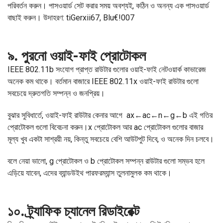
পরিবর্তন করুন। পাসওয়ার্ড সেট করার সময় অবশ্যই, কঠিন ও অনন্য এক পাসওয়ার্ড
বাছাই করুন। উদাহরণ: tiGerxii67, Blu€!007
৯. পুরনো ওয়াই-ফাই প্রোটোকল
IEEE 802.11b সংযোগ প্রাপ্ত রাউটার গুলোর ওয়াই-ফাই নেটওয়ার্ক কাভারেজ
অনেক কম থাকে। বর্তমান বাজারে IEEE 802.11x ওয়াই-ফাই রাউটার গুলো
সবচেয়ে দ্রুতগতি সম্পন্ন ও জনপ্রিয়।
বুঝার সুবিধার্তে, ওয়াই-ফাই রাউটার কেনার আগে ax←ac←n←g←b এই গতির
প্রোটোকল গুলো বিবেচনা করুন।x প্রোটোকল আর ac প্রোটোকল গুলোর বাজার
মূল্য খুব একটা সাশ্রয়ী নয়, কিন্তু সবচেয়ে বেশি আউটপুট দিবে, ও অনেক দিন চলবে।
বলে নেয়া ভালো, g প্রোটোকল ও b প্রোটোকল সম্পন্ন রাউটার গুলো সম্ভব হলে
এড়িয়ে যাবেন, এদের ব্যান্ডউইথ পারফরম্যান্স তুলনামুলক কম থাকে।
১০. ট্র্যাফিক চ্যানেল রিডাইরেক্ট